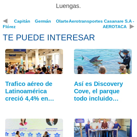
Luengas.
◀
Capitán Germán Olarte
Aerotransportes Casanare S.A -
▶
Flórez
AEROTACA
TE PUEDE INTERESAR
Trafico aéreo de
Así es Discovery
Latinoamérica
Cove, el parque
creció 4,4% en
todo incluido
julio: ALTA
más…