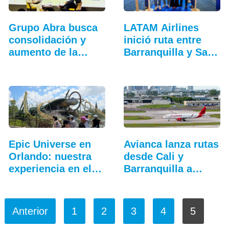
Grupo Abra busca
LATAM Airlines
consolidación y
inició ruta entre
aumento de la
Barranquilla y San
conectividad
Andrés
Epic Universe en
Avianca lanza rutas
Orlando: nuestra
desde Cali y
experiencia en el…
Barranquilla a
Fort…
Anterior
1
2
3
4
5