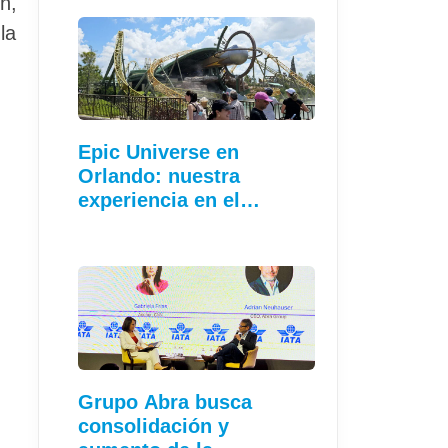
n,
la
Epic Universe en
Orlando: nuestra
experiencia en el…
Grupo Abra busca
consolidación y