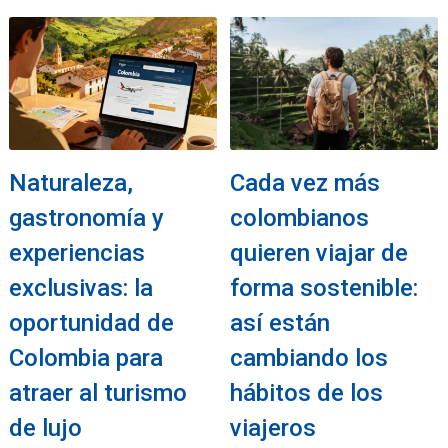
Naturaleza,
Cada vez más
gastronomía y
colombianos
experiencias
quieren viajar de
exclusivas: la
forma sostenible:
oportunidad de
así están
Colombia para
cambiando los
atraer al turismo
hábitos de los
de lujo
viajeros