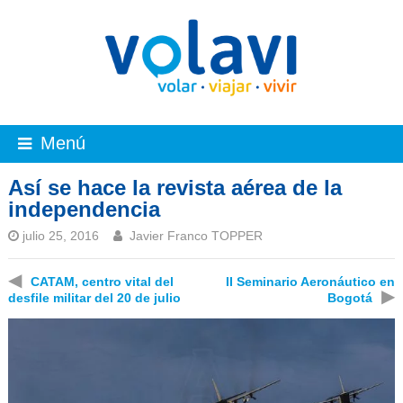
Menú
Así se hace la revista aérea de la
independencia
julio 25, 2016
Javier Franco TOPPER
◀
CATAM, centro vital del
II Seminario Aeronáutico en
▶
desfile militar del 20 de julio
Bogotá