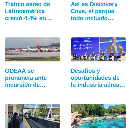
Trafico aéreo de
Así es Discovery
Latinoamérica
Cove, el parque
creció 4,4% en
todo incluido
julio: ALTA
más…
ODEAA se
Desafíos y
pronuncia ante
oportunidades de
incursión de
la industria aérea
drones en El
en…
Dorado