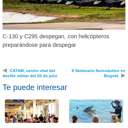
C-130 y C295 despegan, con helicópteros
preparándose para despegar
◀
CATAM, centro vital del
II Seminario Aeronáutico en
▶
desfile militar del 20 de julio
Bogotá
Te puede interesar