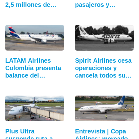
2,5 millones de…
pasajeros y
aceleró…
LATAM Airlines
Spirit Airlines cesa
Colombia presenta
operaciones y
balance del
cancela todos sus
tercer…
vuelos
Plus Ultra
Entrevista | Copa
suspende ruta a
Airlines: mercado