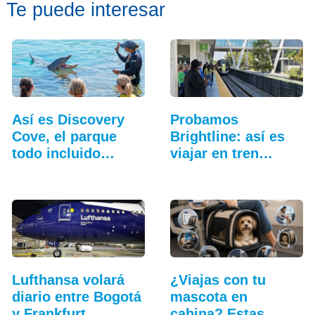
Te puede interesar
Así es Discovery
Probamos
Cove, el parque
Brightline: así es
todo incluido
viajar en tren
más…
entre…
Lufthansa volará
¿Viajas con tu
diario entre Bogotá
mascota en
y Frankfurt…
cabina? Estas