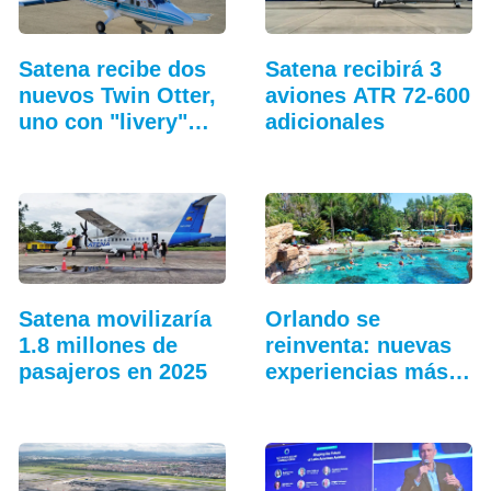
Satena recibe dos
Satena recibirá 3
nuevos Twin Otter,
aviones ATR 72-600
uno con "livery"
adicionales
retro
Satena movilizaría
Orlando se
1.8 millones de
reinventa: nuevas
pasajeros en 2025
experiencias más
allá…