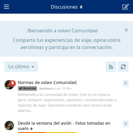
Discusiones
Bienvenido a volavi Comunidad
Comparte tus experiencias de viaje, opina sobre
aerolíneas y participa en la conversación.
Lo último
Normas de volavi Comunidad
0
0
re
Netburn
creó
23 Abr
Anuncios
Bienvenido a la comunidad de volavi. Este es un espacio
para compartir experiencias, opiniones, recomendaciones y
reportes de viaje. Queremos mantener una conversación
abierta...
Desde la ventana del avión - Fotos tomadas en
9
9
re
vuelo ✈️