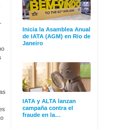
o
-
Inicia la Asamblea Anual
de IATA (AGM) en Río de
Janeiro
no
s
bas
IATA y ALTA lanzan
campaña contra el
es
fraude en la…
to