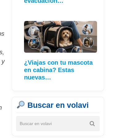
evacuación…
os
s,
 y
¿Viajas con tu mascota
en cabina? Estas
nuevas…
Buscar en volavi
n