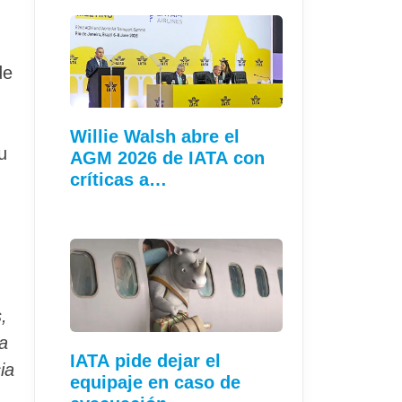
de
Willie Walsh abre el
u
AGM 2026 de IATA con
críticas a…
,
a
IATA pide dejar el
ia
equipaje en caso de