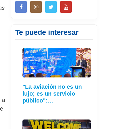
as
Te puede interesar
"La aviación no es un
lujo; es un servicio
 a
público":…
te