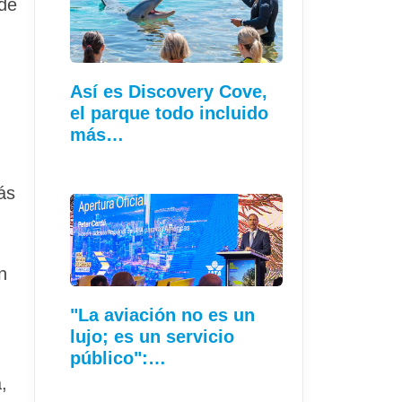
 de
Así es Discovery Cove,
el parque todo incluido
más…
ás
n
"La aviación no es un
lujo; es un servicio
público":…
,