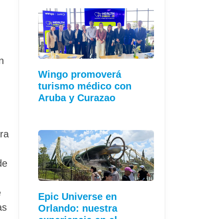
n
Wingo promoverá
turismo médico con
Aruba y Curazao
ra
de
e
Epic Universe en
as
Orlando: nuestra