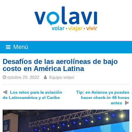
Menú
Desafíos de las aerolíneas de bajo
costo en América Latina
octubre 25, 2022
Equipo volavi
◀
Los retos para la aviación
Tip: en Avianca ya puedes
de Latinoamérica y el Caribe
hacer check-in 48 horas
▶
antes