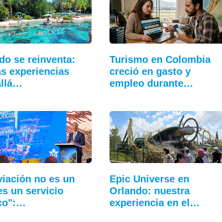
do se reinventa:
Turismo en Colombia
s experiencias
creció en gasto y
allá…
empleo durante…
viación no es un
Epic Universe en
 es un servicio
Orlando: nuestra
co":…
experiencia en el…