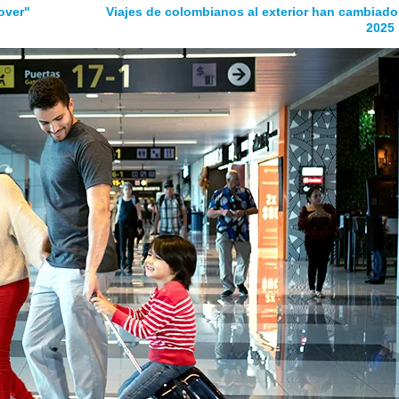
over"
Viajes de colombianos al exterior han cambiado
2025