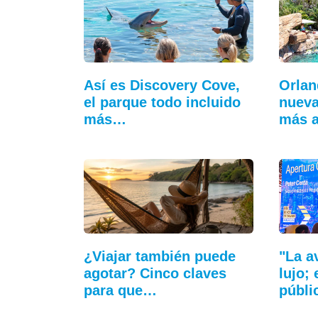
Así es Discovery Cove,
Orlan
el parque todo incluido
nueva
más…
más 
¿Viajar también puede
"La a
agotar? Cinco claves
lujo;
para que…
públi