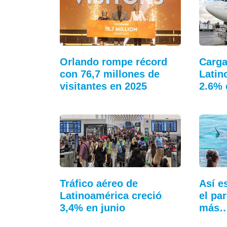
Orlando rompe récord
Carga
con 76,7 millones de
Latin
visitantes en 2025
2.6% 
Tráfico aéreo de
Así e
Latinoamérica creció
el pa
3,4% en junio
más