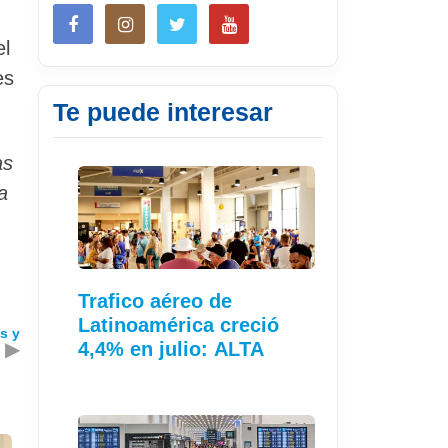
el
es
Te puede interesar
as
a
Trafico aéreo de
Latinoamérica creció
es y
▶
4,4% en julio: ALTA