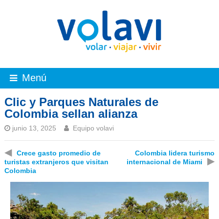
Menú
Clic y Parques Naturales de
Colombia sellan alianza
junio 13, 2025
Equipo volavi
◀
Crece gasto promedio de
Colombia lidera turismo
▶
turistas extranjeros que visitan
internacional de Miami
Colombia