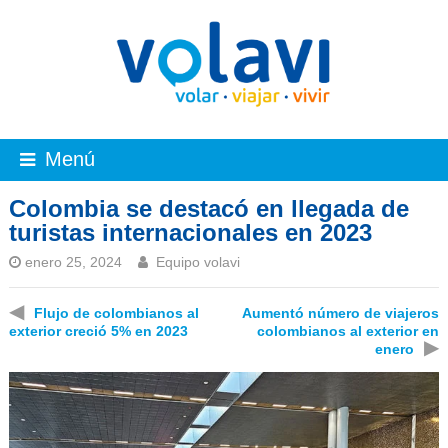
Menú
Colombia se destacó en llegada de
turistas internacionales en 2023
enero 25, 2024
Equipo volavi
◀
Flujo de colombianos al
Aumentó número de viajeros
exterior creció 5% en 2023
colombianos al exterior en
▶
enero