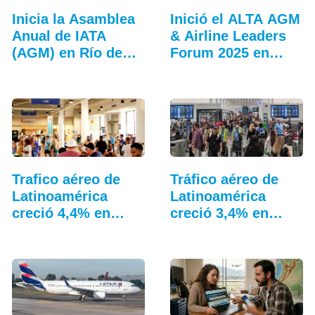
Inicia la Asamblea
Inició el ALTA AGM
Anual de IATA
& Airline Leaders
(AGM) en Río de
Forum 2025 en
Janeiro
Lima
Trafico aéreo de
Tráfico aéreo de
Latinoamérica
Latinoamérica
creció 4,4% en
creció 3,4% en
julio: ALTA
junio