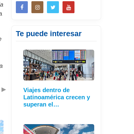
ia
a
Te puede interesar
e
na
▶
Viajes dentro de
Latinoamérica crecen y
superan el…