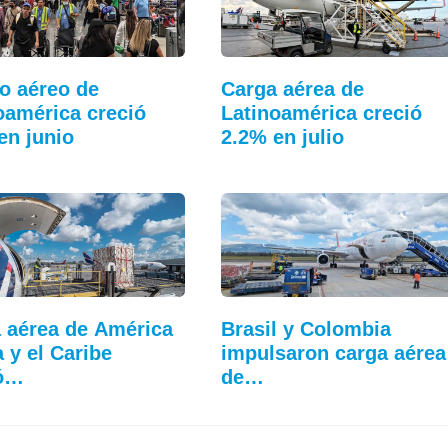
co aéreo de
Carga aérea de
oamérica creció
Latinoamérica creció
en junio
2.2% en julio
 aérea de América
Brasil y Colombia
a y el Caribe
impulsaron carga aérea
ió…
de…