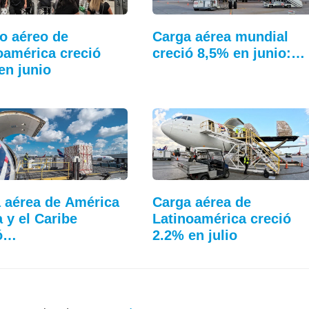
co aéreo de
Carga aérea mundial
oamérica creció
creció 8,5% en junio:…
en junio
 aérea de América
Carga aérea de
a y el Caribe
Latinoamérica creció
ió…
2.2% en julio