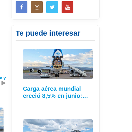
Te puede interesar
a y
▶
Carga aérea mundial
creció 8,5% en junio:…