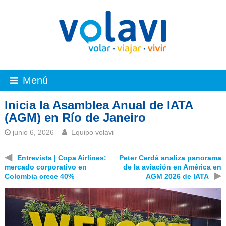
Menú
Inicia la Asamblea Anual de IATA
(AGM) en Río de Janeiro
junio 6, 2026
Equipo volavi
◀
Entrevista | Copa Airlines:
Peter Cerdá analiza panorama
mercado corporativo en
de la aviación en América en
▶
Colombia crece 40%
AGM 2026 de IATA