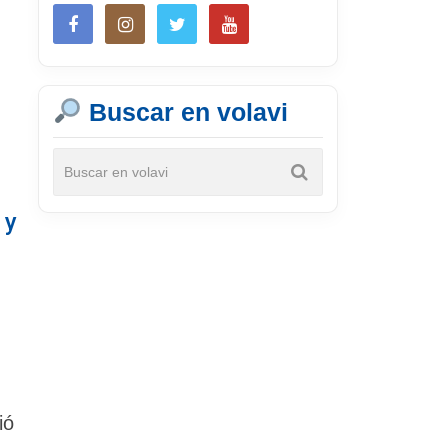
Buscar en volavi
 y
ió