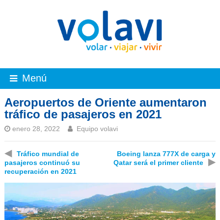
Menú
Aeropuertos de Oriente aumentaron
tráfico de pasajeros en 2021
enero 28, 2022
Equipo volavi
◀
Tráfico mundial de
Boeing lanza 777X de carga y
▶
pasajeros continuó su
Qatar será el primer cliente
recuperación en 2021