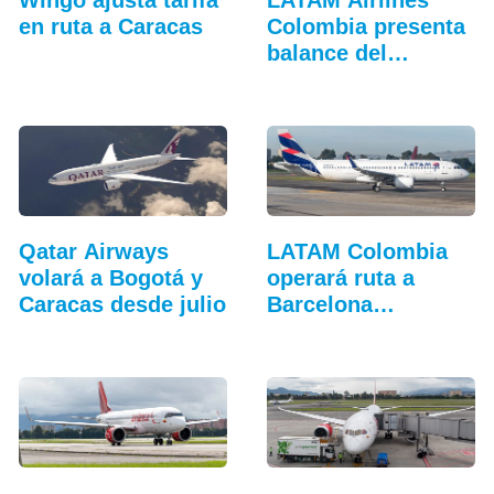
en ruta a Caracas
Colombia presenta
balance del
tercer…
Qatar Airways
LATAM Colombia
volará a Bogotá y
operará ruta a
Caracas desde julio
Barcelona
(Venezuela)…