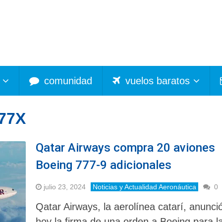
comunidad
vuelos baratos
77X
Qatar Airways compra 20 aviones
Boeing 777-9 adicionales
julio 23, 2024
Noticias y Actualidad Aeronáutica
0
Qatar Airways, la aerolínea catarí, anunci
hoy la firma de una orden a Boeing para l