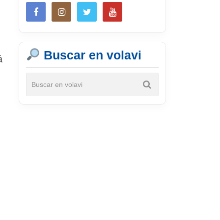
Buscar en volavi
á
s