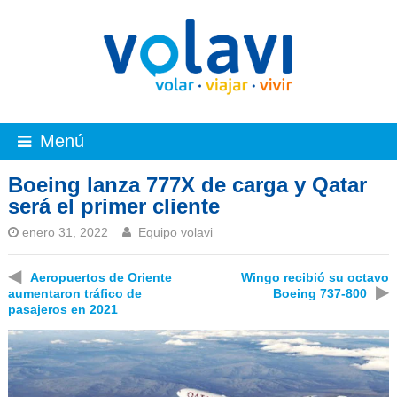
Menú
Boeing lanza 777X de carga y Qatar
será el primer cliente
enero 31, 2022
Equipo volavi
◀
Aeropuertos de Oriente
Wingo recibió su octavo
▶
aumentaron tráfico de
Boeing 737-800
pasajeros en 2021