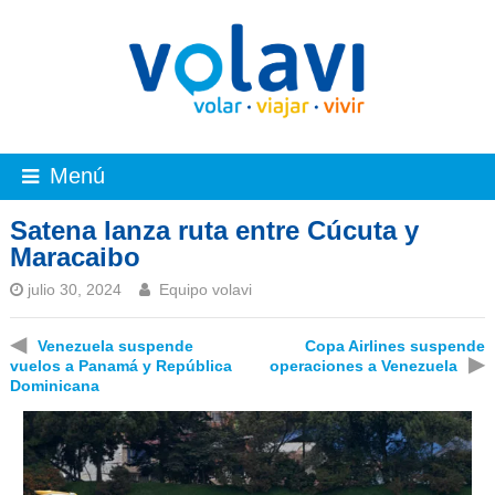
Menú
Satena lanza ruta entre Cúcuta y
Maracaibo
julio 30, 2024
Equipo volavi
◀
Venezuela suspende
Copa Airlines suspende
▶
vuelos a Panamá y República
operaciones a Venezuela
Dominicana