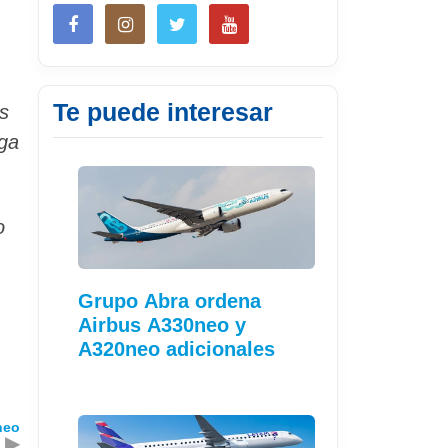
Te puede interesar
s
ega
o
Grupo Abra ordena
Airbus A330neo y
A320neo adicionales
neo
▶