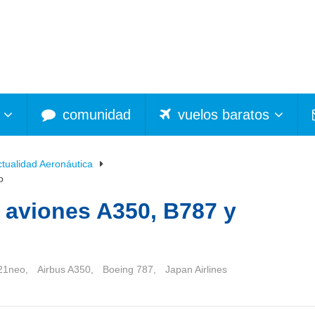
comunidad
vuelos baratos
ctualidad Aeronáutica
o
 aviones A350, B787 y
21neo
,
Airbus A350
,
Boeing 787
,
Japan Airlines