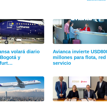
ansa volará diario
Avianca invierte USD80
 Bogotá y
millones para flota, red
furt…
servicio