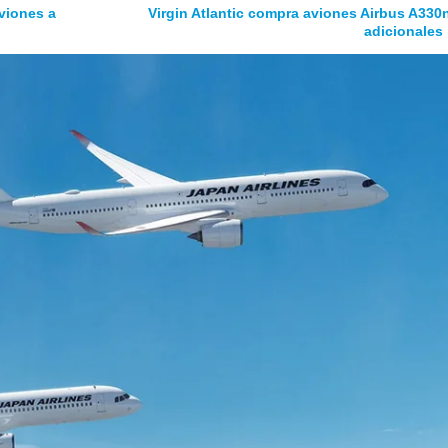
viones a
Virgin Atlantic compra aviones Airbus A330
adicionales