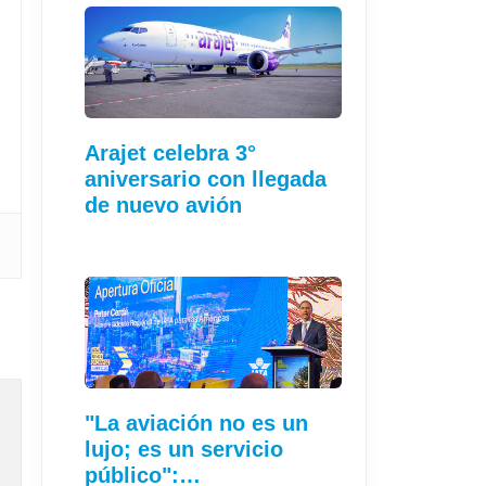
Arajet celebra 3°
aniversario con llegada
de nuevo avión
"La aviación no es un
lujo; es un servicio
público":…