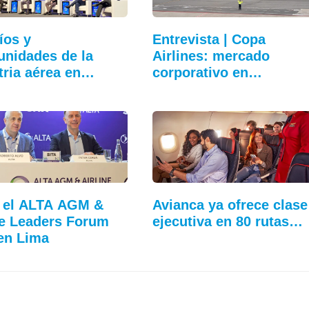
íos y
Entrevista | Copa
unidades de la
Airlines: mercado
tria aérea en…
corporativo en…
ó el ALTA AGM &
Avianca ya ofrece clase
ne Leaders Forum
ejecutiva en 80 rutas…
en Lima