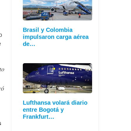
Brasil y Colombia
o
impulsaron carga aérea
e
de…
to
ró
Lufthansa volará diario
entre Bogotá y
Frankfurt…
s