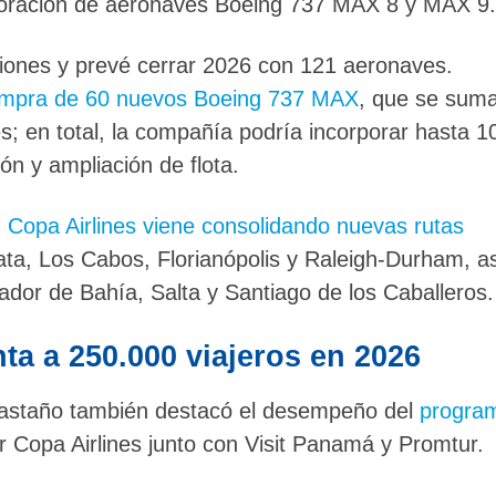
poración de aeronaves Boeing 737 MAX 8 y MAX 9.
iones y prevé cerrar 2026 con 121 aeronaves.
mpra de 60 nuevos Boeing 737 MAX
, que se sum
; en total, la compañía podría incorporar hasta 1
n y ampliación de flota.
,
Copa Airlines viene consolidando nuevas rutas
ta, Los Cabos, Florianópolis y Raleigh-Durham, a
dor de Bahía, Salta y Santiago de los Caballeros.
a a 250.000 viajeros en 2026
 Castaño también destacó el desempeño del
progra
or Copa Airlines junto con Visit Panamá y Promtur.