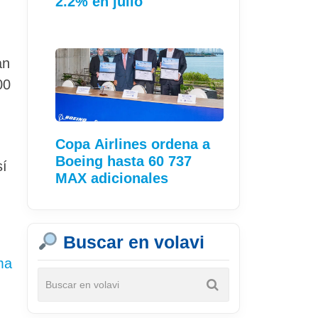
2.2% en julio
an
00
Copa Airlines ordena a
Boeing hasta 60 737
sí
MAX adicionales
Buscar en volavi
ma