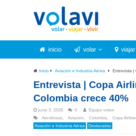
inicio
volar
viajar
Inicio
Aviación e Industria Aérea
Entrevista 
Entrevista | Copa Air
Colombia crece 40%
junio 3, 2026
0
Equipo volavi
Aerolíneas
,
Aviación
,
Colombia
,
Copa Airline
Aviación e Industria Aérea
Destacadas