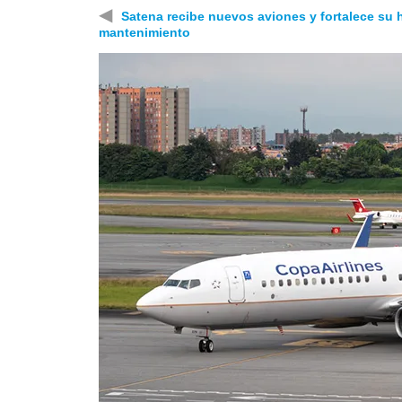
◀
Satena recibe nuevos aviones y fortalece su 
mantenimiento