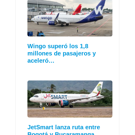
Wingo superó los 1,8
millones de pasajeros y
aceleró…
JetSmart lanza ruta entre
Bogotá y Bucaramanga