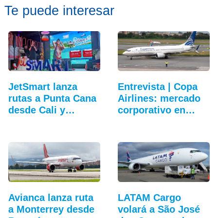
Te puede interesar
JetSmart lanza
Entrevista | Copa
rutas a Punta Cana
Airlines: mercado
desde Cali y
corporativo en…
Medellín
Avianca lanza ruta
LATAM Cargo
a Monterrey desde
volará a São José