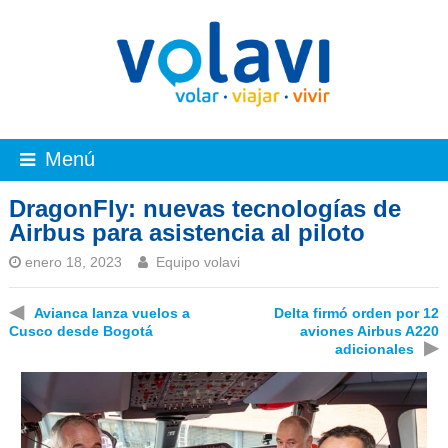
Menú
DragonFly: nuevas tecnologías de
Airbus para asistencia al piloto
enero 18, 2023
Equipo volavi
◀
Avianca lanza vuelos a
Delta firmó orden por 12
Cusco desde Bogotá
aviones Airbus A220
▶
adicionales