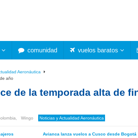
comunidad
vuelos baratos
ctualidad Aeronáutica
 de año
e de la temporada alta de fi
olombia
,
Wingo
Noticias y Actualidad Aeronáutica
sajeros
Avianca lanza vuelos a Cusco desde Bogotá