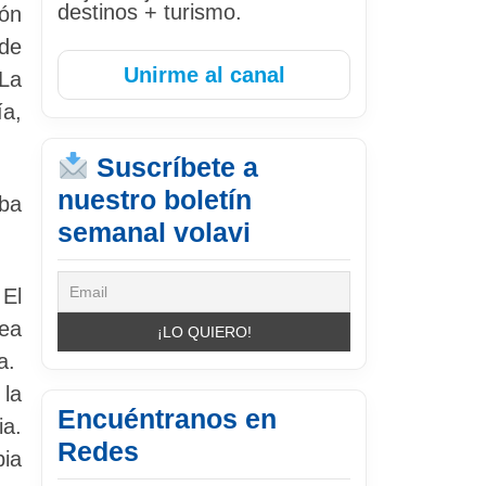
destinos + turismo.
ión
 de
Unirme al canal
“La
ía,
Suscríbete a
nuestro boletín
ba
semanal volavi
 El
ea
na.
 la
Encuéntranos en
a.
Redes
bia