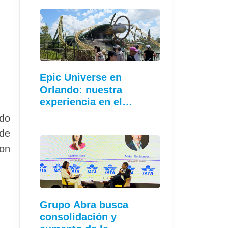
Epic Universe en
Orlando: nuestra
experiencia en el…
ado
 de
con
Grupo Abra busca
consolidación y