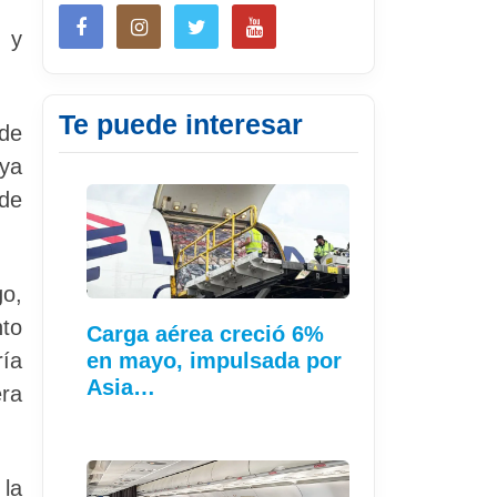
 y
Te puede interesar
 de
ya
 de
go,
nto
Carga aérea creció 6%
ría
en mayo, impulsada por
Asia…
era
la