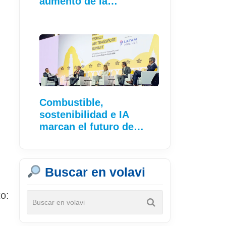
aumento de la
conectividad
Combustible,
sostenibilidad e IA
marcan el futuro de…
Buscar en volavi
o: