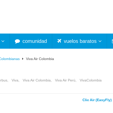
comunidad
vuelos baratos
 Colombianas
Viva Air Colombia
irbus
,
Viva
,
Viva Air Colombia
,
Viva Air Perú
,
VivaColombia
Clic Air (EasyFly)