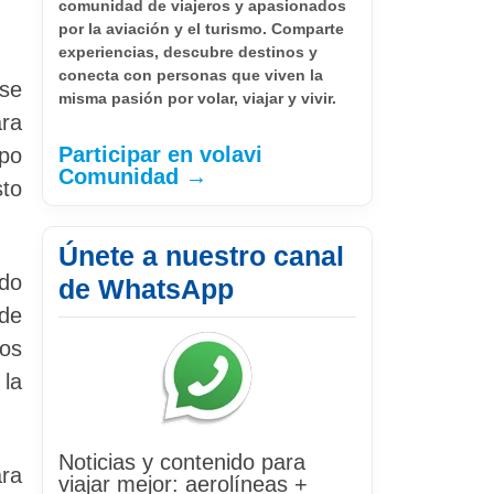
comunidad de viajeros y apasionados
por la aviación y el turismo. Comparte
experiencias, descubre destinos y
conecta con personas que viven la
 se
misma pasión por volar, viajar y vivir.
ara
Participar en volavi
upo
Comunidad →
sto
Únete a nuestro canal
odo
de WhatsApp
 de
hos
la
Noticias y contenido para
ara
viajar mejor: aerolíneas +