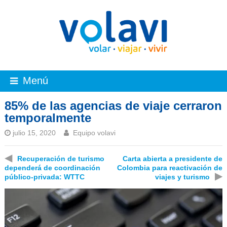
Menú
85% de las agencias de viaje cerraron
temporalmente
julio 15, 2020
Equipo volavi
◀
Recuperación de turismo
Carta abierta a presidente de
dependerá de coordinación
Colombia para reactivación de
▶
público-privada: WTTC
viajes y turismo