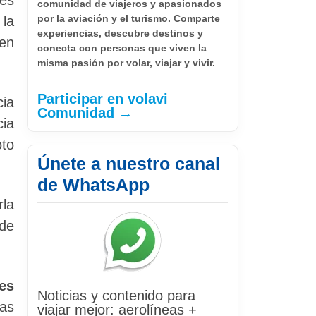
comunidad de viajeros y apasionados
por la aviación y el turismo. Comparte
 la
experiencias, descubre destinos y
 en
conecta con personas que viven la
misma pasión por volar, viajar y vivir.
Participar en volavi
cia
Comunidad →
ia
oto
Únete a nuestro canal
de WhatsApp
rla
sde
es
Noticias y contenido para
as
viajar mejor: aerolíneas +