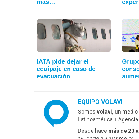
más…
exper
IATA pide dejar el
Grupo
equipaje en caso de
conso
evacuación…
aumen
conec
EQUIPO VOLAVI
Somos
volavi,
un medio 
Latinoamérica + Agencia 
Desde hace
más de 20 
ayudarte a viajar mejor.