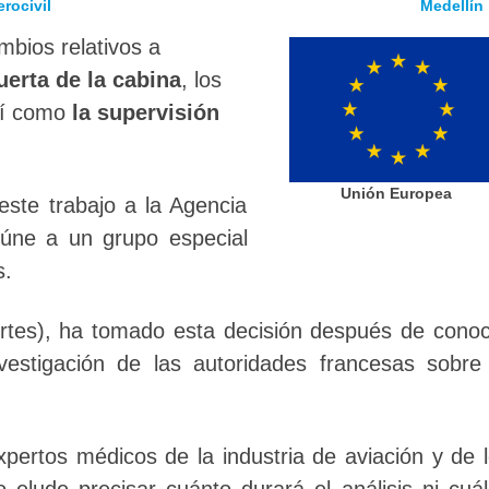
rocivil
Medellín
mbios relativos a
erta de la cabina
, los
así como
la supervisión
Unión Europea
ste trabajo a la Agencia
úne a un grupo especial
s.
ortes), ha tomado esta decisión después de cono
nvestigación de las autoridades francesas sobre
expertos médicos de la industria de aviación y de 
 elude precisar cuánto durará el análisis ni cuá