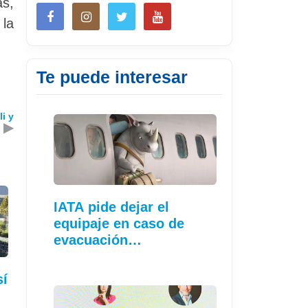
as,
la
Te puede interesar
i y
▶
IATA pide dejar el
equipaje en caso de
evacuación…
sí
…