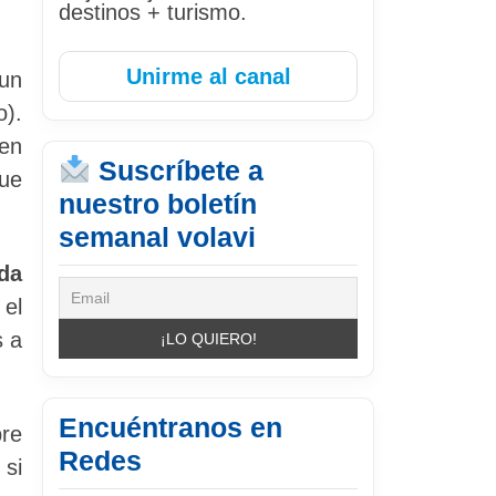
destinos + turismo.
Unirme al canal
 un
o).
den
Suscríbete a
que
nuestro boletín
semanal volavi
da
 el
s a
Encuéntranos en
bre
Redes
 si