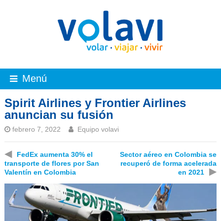
Menú
Spirit Airlines y Frontier Airlines
anuncian su fusión
febrero 7, 2022
Equipo volavi
◀
FedEx aumenta 30% el
Sector aéreo en Colombia se
transporte de flores por San
recuperó de forma acelerada
▶
Valentín en Colombia
en 2021