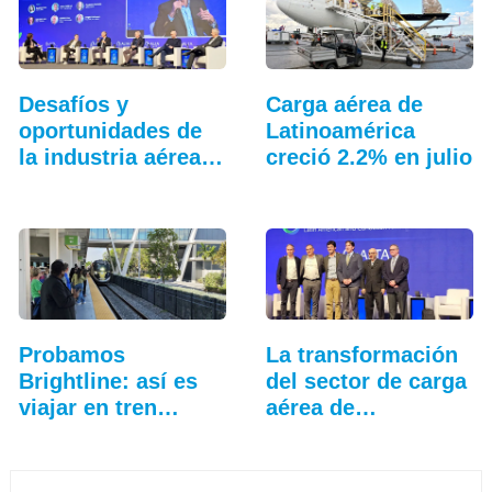
Desafíos y
Carga aérea de
oportunidades de
Latinoamérica
la industria aérea
creció 2.2% en julio
en…
Probamos
La transformación
Brightline: así es
del sector de carga
viajar en tren
aérea de
entre…
Latinoamérica