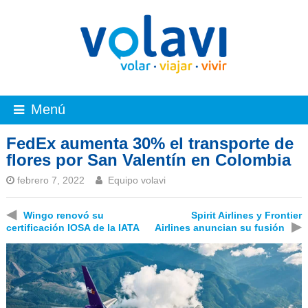
Menú
FedEx aumenta 30% el transporte de
flores por San Valentín en Colombia
febrero 7, 2022
Equipo volavi
◀
Wingo renovó su
Spirit Airlines y Frontier
▶
certificación IOSA de la IATA
Airlines anuncian su fusión