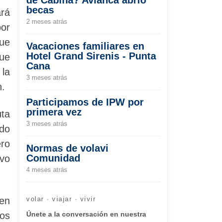
becas
ará
2 meses atrás
por
que
Vacaciones familiares en
Hotel Grand Sirenis - Punta
que
Cana
 la
3 meses atrás
n.
Participamos de IPW por
primera vez
uta
3 meses atrás
ndo
ero
Normas de volavi
Comunidad
vo
4 meses atrás
en
volar · viajar · vivir
los
Únete a la conversación en nuestra