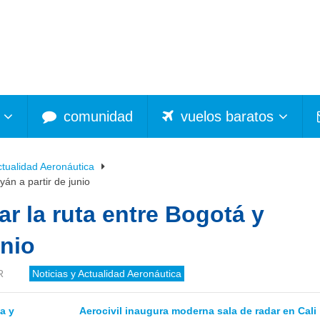
comunidad
vuelos baratos
ctualidad Aeronáutica
án a partir de junio
ar la ruta entre Bogotá y
unio
R
Noticias y Actualidad Aeronáutica
a y
Aerocivil inaugura moderna sala de radar en Cali