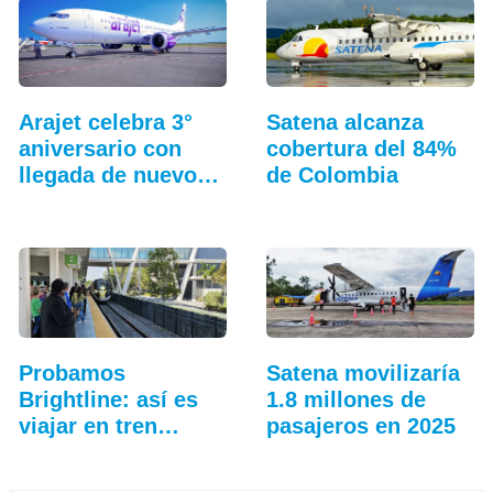
Arajet celebra 3°
Satena alcanza
aniversario con
cobertura del 84%
llegada de nuevo
de Colombia
avión
Probamos
Satena movilizaría
Brightline: así es
1.8 millones de
viajar en tren
pasajeros en 2025
entre…