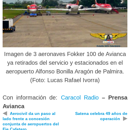
Imagen de 3 aeronaves Fokker 100 de Avianca
ya retirados del servicio y estacionados en el
aeropuerto Alfonso Bonilla Aragón de Palmira.
(
Foto
: Lucas Rafael Ivorra)
Con información de:
Caracol Radio
– Prensa
Avianca
◀
Aerocivil da un paso al
Satena celebra 49 años de
▶
lado frente a concesión
operación
conjunta de aeropuertos del
Eje Cafetero