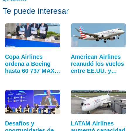
Te puede interesar
Copa Airlines
American Airlines
ordena a Boeing
reanudó los vuelos
hasta 60 737 MAX
entre EE.UU. y…
adicionales
Desafíos y
LATAM Airlines
oportunidades de
aumentó capacidad