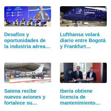
Desafíos y
Lufthansa volará
oportunidades de
diario entre Bogotá
la industria aérea
y Frankfurt…
en…
Satena recibe
Iberia obtiene
nuevos aviones y
licencia de
fortalece su
mantenimiento
hangar…
para…