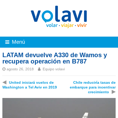
Menú
LATAM devuelve A330 de Wamos y
recupera operación en B787
agosto 26, 2018
Equipo volavi
◀
United iniciará vuelos de
Chile reduciría tasas de
Washington a Tel Aviv en 2019
embarque para incentivar
▶
crecimiento