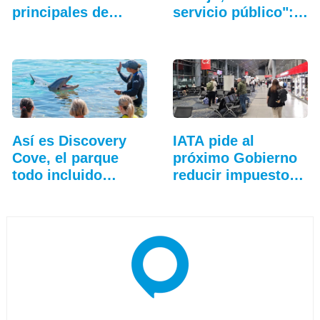
principales de…
servicio público":…
Así es Discovery
IATA pide al
Cove, el parque
próximo Gobierno
todo incluido
reducir impuestos
más…
y…