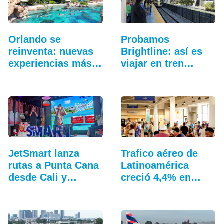
Orlando se
Probamos
reinventa: nuevas
Brightline: así es
experiencias más
viajar en tren
allá…
entre…
JetSmart lanza
Trafico aéreo de
rutas a Punta Cana
Latinoamérica
desde Cali y
creció 4,4% en
Medellín
julio: ALTA