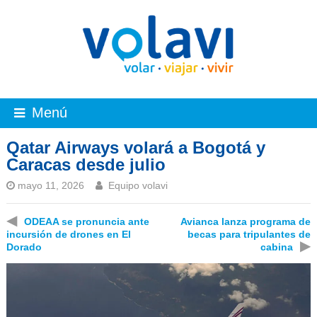
Menú
Qatar Airways volará a Bogotá y
Caracas desde julio
mayo 11, 2026
Equipo volavi
◀
ODEAA se pronuncia ante
Avianca lanza programa de
incursión de drones en El
becas para tripulantes de
▶
Dorado
cabina