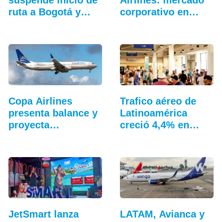
ruta a Bogotá y
corporativo en…
Caracas
Copa Airlines
Trafico aéreo de
presenta balance y
Latinoamérica
proyecta
creció 4,4% en
crecimiento
julio: ALTA
JetSmart lanza
LATAM, Avianca y