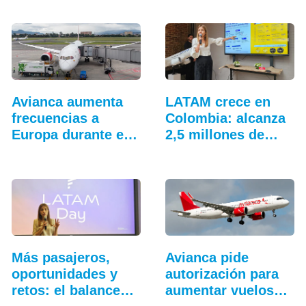
Avianca aumenta
LATAM crece en
frecuencias a
Colombia: alcanza
Europa durante el
2,5 millones de…
verano
Más pasajeros,
Avianca pide
oportunidades y
autorización para
retos: el balance…
aumentar vuelos