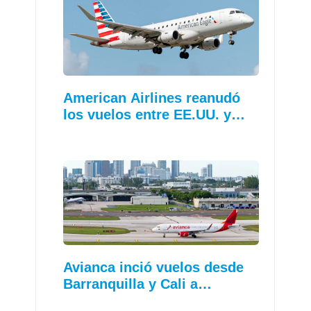
American Airlines reanudó
los vuelos entre EE.UU. y…
Avianca inció vuelos desde
Barranquilla y Cali a…