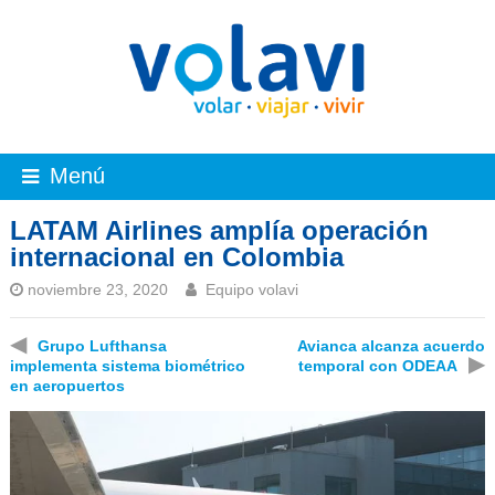
Menú
LATAM Airlines amplía operación
internacional en Colombia
noviembre 23, 2020
Equipo volavi
◀
Grupo Lufthansa
Avianca alcanza acuerdo
▶
implementa sistema biométrico
temporal con ODEAA
en aeropuertos