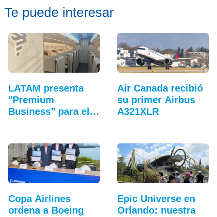
Te puede interesar
LATAM presenta
Air Canada recibió
"Premium
su primer Airbus
Business" para el
A321XLR
Airbus A321XLR
Copa Airlines
Epic Universe en
ordena a Boeing
Orlando: nuestra