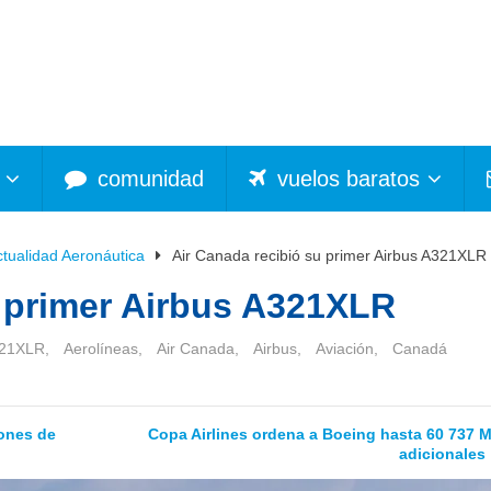
comunidad
vuelos baratos
ctualidad Aeronáutica
Air Canada recibió su primer Airbus A321XLR
u primer Airbus A321XLR
21XLR
,
Aerolíneas
,
Air Canada
,
Airbus
,
Aviación
,
Canadá
lones de
Copa Airlines ordena a Boeing hasta 60 737 
adicionales