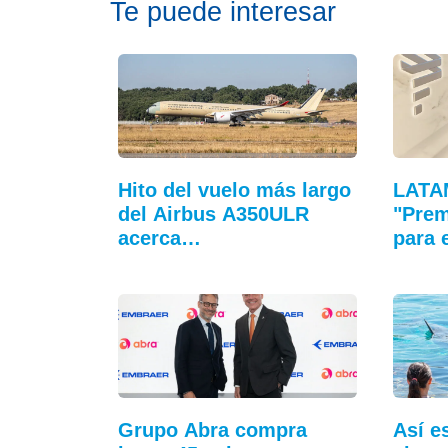
Te puede interesar
Hito del vuelo más largo
LATA
del Airbus A350ULR
"Pre
acerca…
para 
Grupo Abra compra
Así e