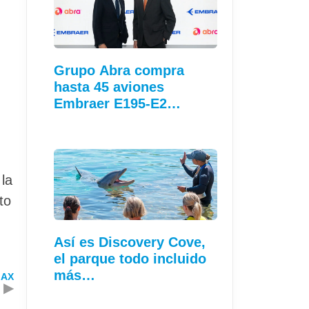
Grupo Abra compra
hasta 45 aviones
Embraer E195-E2…
la
to
Así es Discovery Cove,
el parque todo incluido
más…
MAX
▶