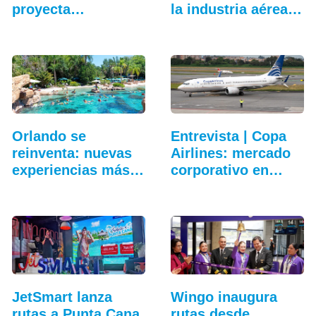
proyecta
la industria aérea
crecimiento
en…
Orlando se
Entrevista | Copa
reinventa: nuevas
Airlines: mercado
experiencias más
corporativo en…
allá…
JetSmart lanza
Wingo inaugura
rutas a Punta Cana
rutas desde