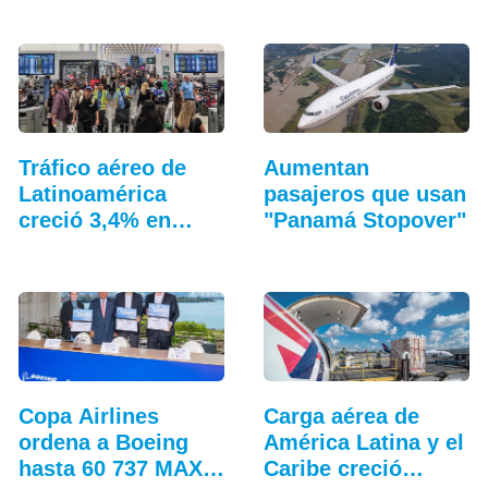
Tráfico aéreo de
Aumentan
Latinoamérica
pasajeros que usan
creció 3,4% en
"Panamá Stopover"
junio
Copa Airlines
Carga aérea de
ordena a Boeing
América Latina y el
hasta 60 737 MAX
Caribe creció…