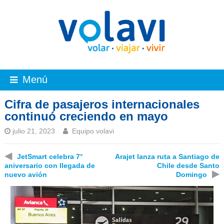
Menú
Cifra de pasajeros internacionales
continuó creciendo en mayo
julio 21, 2023
Equipo volavi
◀
JetSmart celebra 7°
Arajet lanza ruta a Santiago de
aniversario con llegada de
Chile desde Santo
▶
nuevo avión
Domingo