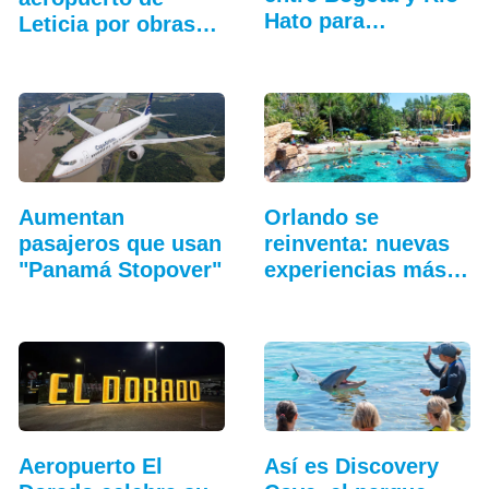
Hato para…
Leticia por obras
de modernización
Aumentan
Orlando se
pasajeros que usan
reinventa: nuevas
"Panamá Stopover"
experiencias más
allá…
Aeropuerto El
Así es Discovery