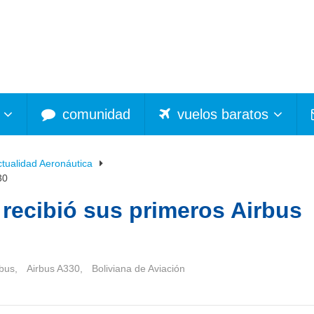
comunidad
vuelos baratos
ctualidad Aeronáutica
30
 recibió sus primeros Airbus
rbus
,
Airbus A330
,
Boliviana de Aviación