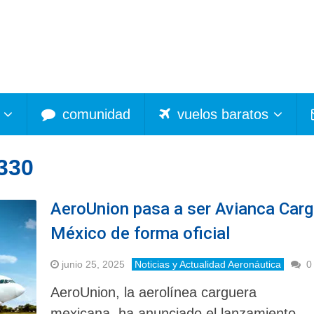
comunidad
vuelos baratos
330
AeroUnion pasa a ser Avianca Car
México de forma oficial
junio 25, 2025
Noticias y Actualidad Aeronáutica
0
AeroUnion, la aerolínea carguera
mexicana, ha anunciado el lanzamiento